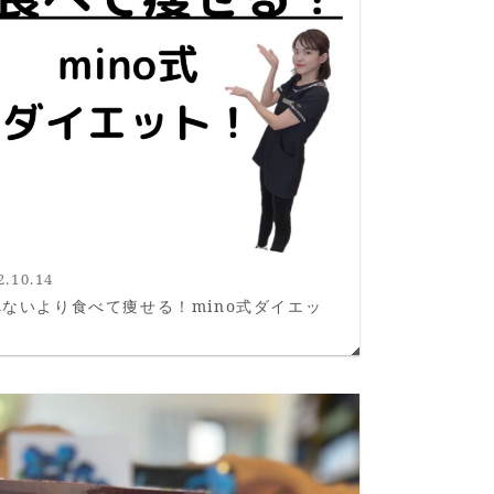
2.10.14
べないより食べて痩せる！mino式ダイエッ
！