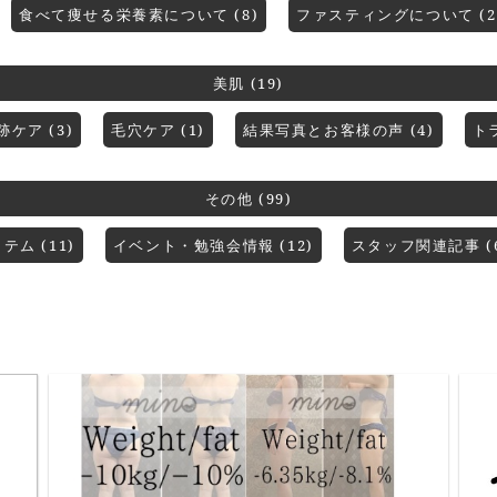
食べて痩せる栄養素について (8)
ファスティングについて (2
美肌 (19)
ケア (3)
毛穴ケア (1)
結果写真とお客様の声 (4)
ト
その他 (99)
ム (11)
イベント・勉強会情報 (12)
スタッフ関連記事 (6