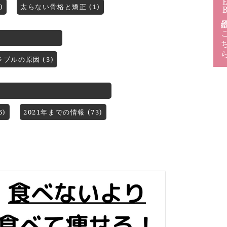
)
太らない骨格と矯正 (1)
予約は
ラブルの原因 (3)
)
2021年までの情報 (73)