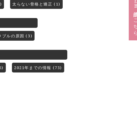
)
太らない骨格と矯正 (1)
予約は
ラブルの原因 (3)
)
2021年までの情報 (73)